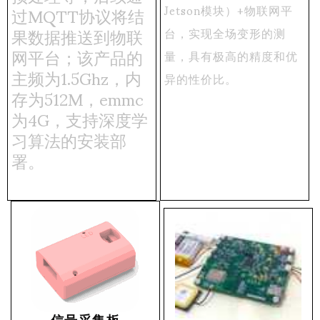
过MQTT协议将结
Jetson模块）+物联网平
果数据推送到物联
台，实现全场变形的测
网平台；该产品的
量，具有极高的精度和优
主频为1.5Ghz，内
异的性价比。
存为512M，emmc
为4G，支持深度学
习算法的安装部
署。