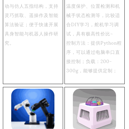
动与仿人五指结构，支持
温度保护、位置检测和机
灵巧抓取、遥操作及智能
械手状态检测等，比较适
算法验证；便于快速开展
合DIY学习，舵机学习调
具身智能与机器人操作研
试，具有极高性价比~
究。
控制方法：提供Python程
序，可以通过电脑串口直
接控制；负载：200-
300g，能够提供定制；