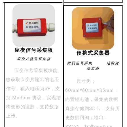
应变信号采集板
便携式采集器
应变片信号采集板
微弱信号采集 结构健
康监测
应变信号采集模块能
够获取应变片输出的电压
尺寸为：
信号，输入电压为5V，支
60mm*60mm*35mm；
持 Modbus 协议，实现结
内置锂电池，采集的数据
构变形的监测，支持数据
直接存储到SD卡，支持历
上传。
史数据回溯；
输出：
RS485，标准modbus