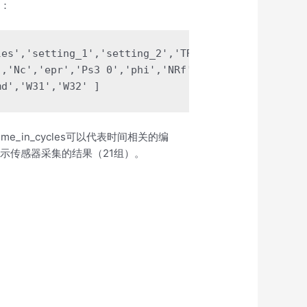
为：
es','setting_1','setting_2','TRA','T2','T24','T30'
,'Nc','epr','Ps3 0','phi','NRf','NRc','BPR','farB'
md','W31','W32' ]
ime_in_cycles可以代表时间相关的编
W32表示传感器采集的结果（21组）。