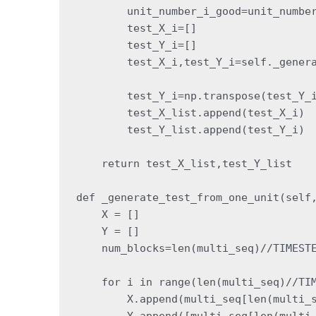
        unit_number_i_good=unit_number
        test_X_i=[]

        test_Y_i=[]

        test_X_i,test_Y_i=self._genera
        test_Y_i=np.transpose(test_Y_i
        test_X_list.append(test_X_i)

        test_Y_list.append(test_Y_i)

    return test_X_list,test_Y_list

def _generate_test_from_one_unit(self,
    X = []

    Y = []

    num_blocks=len(multi_seq)//TIMESTE
    for i in range(len(multi_seq)//TIM
        X.append(multi_seq[len(multi_s
        Y.append([multi_seq[len(multi_