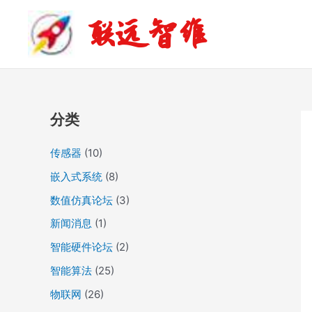
跳
归
联远智维
至
档
内
容
分类
传感器
(10)
嵌入式系统
(8)
数值仿真论坛
(3)
新闻消息
(1)
智能硬件论坛
(2)
智能算法
(25)
物联网
(26)