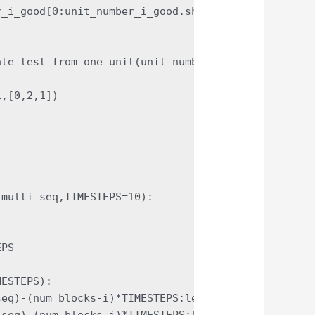
_i_good[0:unit_number_i_good.shape[0],:]

te_test_from_one_unit(unit_number_i_good,TIMESTEPS
,[0,2,1])

multi_seq,TIMESTEPS=10):

PS 

ESTEPS):

eq)-(num_blocks-i)*TIMESTEPS:len(multi_seq)-(num_b
seq)-(num_blocks-i)*TIMESTEPS:len(multi_seq)-(num_