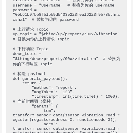
clientid = "ClientId"  # 替换为你的 clientid

username = "UserName"  # 替换为你的 username

password = 
"05b61b97bb8fb1bb9d5433e223fea16223f9b78b;hma
csha1"  # 替换为你的 password

# 上行请求 Topic

up_topic = "$thing/up/property/00x/vibration"  
# 替换为你的上行请求 Topic

# 下行响应 Topic

down_topic = 
"$thing/down/property/00x/vibration"  # 替换为
你的下行响应 Topic

# 构造 payload

def generate_payload():

    return {

        "method": "report",

        "msgToken": "123",

        "timestamp": int(time.time() * 1000),  
# 当前时间戳（毫秒）

        "params": {

            "tem": 
transform_sensor_data(sensor_vibration.read_r
egister(registeraddress=0, functioncode=3)),

            "accx": 
transform_sensor_data(sensor_vibration.read_r