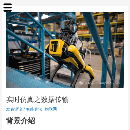
跳
归
至
档
内
容
实时仿真之数据传输
发表评论
/
智能算法
,
物联网
背景介绍