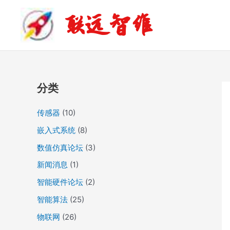
跳
归
联远智维
至
档
内
容
分类
传感器
(10)
嵌入式系统
(8)
数值仿真论坛
(3)
新闻消息
(1)
智能硬件论坛
(2)
智能算法
(25)
物联网
(26)