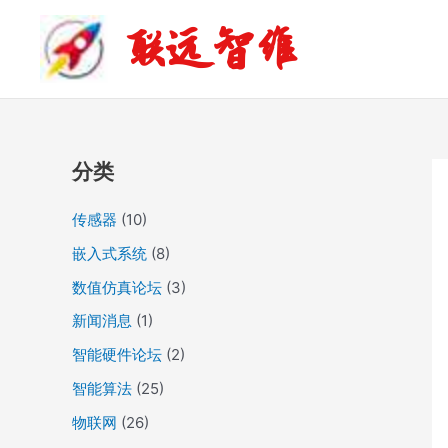
跳
归
联远智维
至
档
内
容
分类
传感器
(10)
嵌入式系统
(8)
数值仿真论坛
(3)
新闻消息
(1)
智能硬件论坛
(2)
智能算法
(25)
物联网
(26)