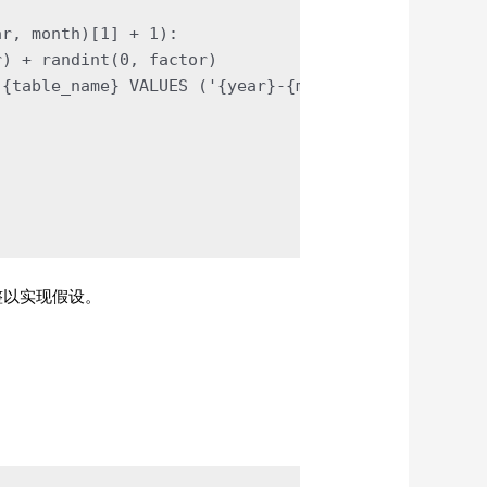
ar, month)[
1
] + 
1
):
r) + randint(
0
, factor)
.
{table_name}
 VALUES ('
{year}
-
{month}
-
{day}
 00:00:
整以实现假设。