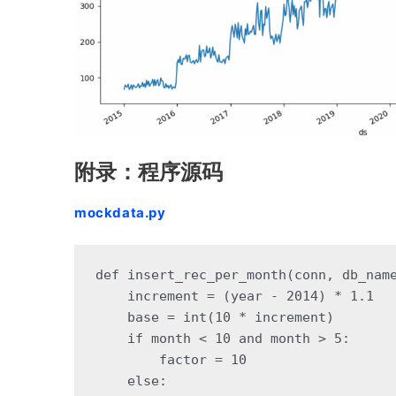
附录：程序源码
mockdata.py
def
insert_rec_per_month
(conn, db_nam
    increment = (year - 
2014
) * 
1.1
    base = int(
10
 * increment)
if
 month < 
10
and
 month > 
5
:
        factor = 
10
else
: